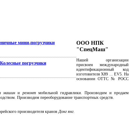
ООО НПК
еничные мини-погрузчики
"СпецМаш"
Нашей организации
Колесные погрузчики
присвоен международный
идентификационный код
изготовителя Х89 ... ЕV5. На
основании ОТТС № РОСС
т машин
и
ремонт
мобильной гидравлики
. Производим и продаем
одством. Производим
переоборудование транспортных средств
.
корейского производителя кранов
Донг янг
.