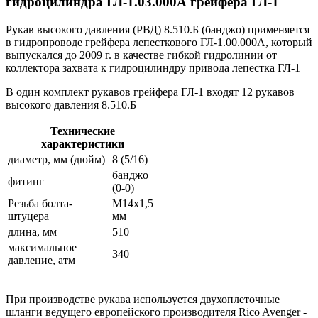
гидроцилиндра ГЛ-1.03.000А грейфера ГЛ-1
Рукав высокого давления (РВД) 8.510.Б (банджо) применяется
в гидропроводе грейфера лепесткового ГЛ-1.00.000А, который
выпускался до 2009 г. в качестве гибкой гидролинии от
коллектора захвата к гидроцилиндру привода лепестка ГЛ-1
В один комплект рукавов грейфера ГЛ-1 входят 12 рукавов
высокого давления 8.510.Б
Технические
характеристики
диаметр, мм (дюйм)
8 (5/16)
банджо
фитинг
(0-0)
Резьба болта-
М14х1,5
штуцера
мм
длина, мм
510
максимальное
340
давление, атм
При производстве рукава используется двухоплеточные
шланги ведущего европейского производителя Rico Avenger -