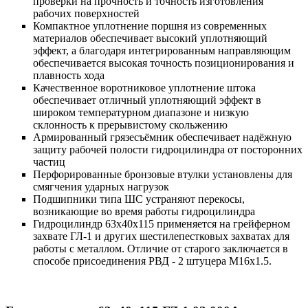
проверки на прочность и точность изготовления
рабочих поверхностей
Компактное уплотнение поршня из современных
материалов обеспечивает высокий уплотняющий
эффект, а благодаря интегрированным направляющим
обеспечивается высокая точность позиционирования и
плавность хода
Качественное воротниковое уплотнение штока
обеспечивает отличный уплотняющий эффект в
широком температурном диапазоне и низкую
склонность к прерывистому скольжению
Армированный грязесъёмник обеспечивает надёжную
защиту рабочей полости гидроцилиндра от посторонних
частиц
Перфорированные бронзовые втулки установлены для
смягчения ударных нагрузок
Подшипники типа ШС устраняют перекосы,
возникающие во время работы гидроцилиндра
Гидроцилиндр 63х40х115 применяется на грейферном
захвате ГЛ-1 и других шестилепестковых захватах для
работы с металлом. Отличие от старого заключается в
способе присоединения РВД - 2 штуцера М16х1.5.